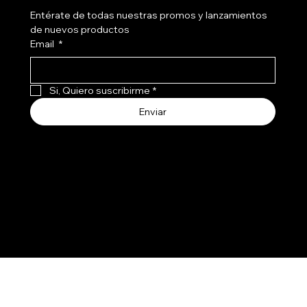
Entérate de todas nuestras promos y lanzamientos 
de nuevos productos
Email
*
Si, Quiero suscribirme
*
Enviar
Aceptamos todos los medios de pago
© 2030 por WATTIOHOME