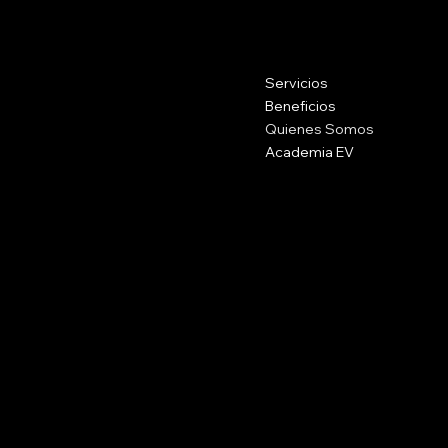
Contacto
Menu
Servicios
Calle 16csur #42-69, Medellín
Antioquia
Beneficios
Quienes Somos
Academia EV
310 5192696
comercial@wattio.com.co
Social
Políticas
FAQ
Instagram
Términos y Condiciones
Políticas de Privacidad
Políticas de Envíos
Políticas de Devoluciones
Nosotros