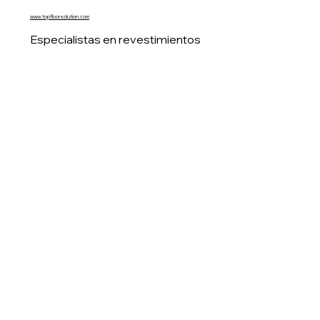
www.topfloorsolution.com
Especialistas en revestimientos